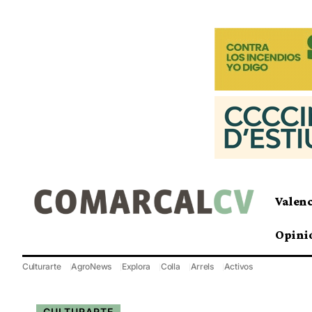
Valen
Opini
Culturarte
AgroNews
Explora
Colla
Arrels
Activos
CULTURARTE