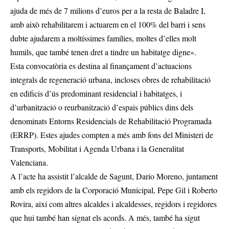
ajuda de més de 7 milions d’euros per a la resta de Baladre I,
amb això rehabilitarem i actuarem en el 100% del barri i sens
dubte ajudarem a moltíssimes famílies, moltes d’elles molt
humils, que també tenen dret a tindre un habitatge digne».
Esta convocatòria es destina al finançament d’actuacions
integrals de regeneració urbana, incloses obres de rehabilitació
en edificis d’ús predominant residencial i habitatges, i
d’urbanització o reurbanització d’espais públics dins dels
denominats Entorns Residencials de Rehabilitació Programada
(ERRP). Estes ajudes compten a més amb fons del Ministeri de
Transports, Mobilitat i Agenda Urbana i la Generalitat
Valenciana.
A l’acte ha assistit l’alcalde de Sagunt, Darío Moreno, juntament
amb els regidors de la Corporació Municipal, Pepe Gil i Roberto
Rovira, així com altres alcaldes i alcaldesses, regidors i regidores
que hui també han signat els acords. A més, també ha sigut