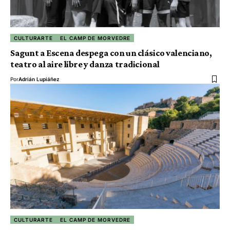
CULTURARTE
EL CAMP DE MORVEDRE
Sagunt a Escena despega con un clásico valenciano,
teatro al aire libre y danza tradicional
Por
Adrián Lupiáñez
CULTURARTE
EL CAMP DE MORVEDRE