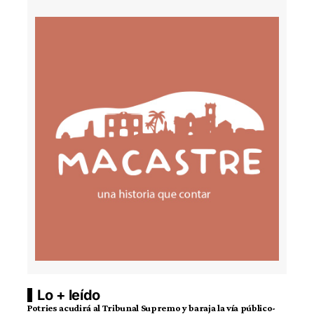
Lo + leído
Potries acudirá al Tribunal Supremo y baraja la vía público-