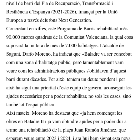
nivell de barri del Pla de Recuperació, Transformació i
Resiliència d’Espanya (2021-2026), finançat per la Unió
Europea a través dels fons Next Generation.
Concretant en xifres, este Programa de Barris rehabilitarà més
90.000 metres quadrats de la Comunitat Valenciana, la qual cosa
suposarà la millora de més de 7.000 habitatges. L’alcalde de
Sagunt, Darío Moreno, ha indicat que «Baladre va ser concebut
com una zona d’habitatge públic, però lamentablement vam
veure com les administracions públiques s’oblidaven d’aquest
barri durant dècades. Per això, teníem un deute pendent i per
això ha sigut una prioritat d’este equip de govern, aconseguir les
ajudes necessàries per a poder rehabilitar, no sols les cases, sinó
també tot l’espai públic».
Així mateix, Moreno ha destacat que «ja hem començat les
obres en Baladre II i ja vam obtindre ajudes per a poder dur a
terme una rehabilitació de la plaça Juan Ramón Jiménez, que
esperem veure entre 2023 i 2024, i ara hui hem signat esta nova