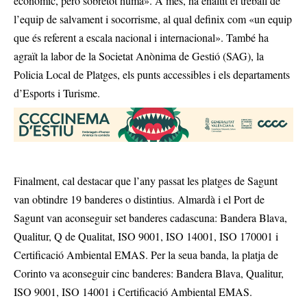
econòmic, però sobretot humà». A més, ha enaltit el treball de
l’equip de salvament i socorrisme, al qual definix com «un equip
que és referent a escala nacional i internacional». També ha
agraït la labor de la Societat Anònima de Gestió (SAG), la
Policia Local de Platges, els punts accessibles i els departaments
d’Esports i Turisme.
Finalment, cal destacar que l’any passat les platges de Sagunt
van obtindre 19 banderes o distintius. Almardà i el Port de
Sagunt van aconseguir set banderes cadascuna: Bandera Blava,
Qualitur, Q de Qualitat, ISO 9001, ISO 14001, ISO 170001 i
Certificació Ambiental EMAS. Per la seua banda, la platja de
Corinto va aconseguir cinc banderes: Bandera Blava, Qualitur,
ISO 9001, ISO 14001 i Certificació Ambiental EMAS.