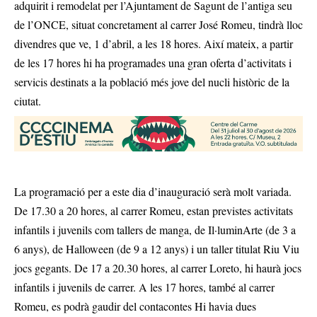
adquirit i remodelat per l’Ajuntament de Sagunt de l’antiga seu
de l’ONCE, situat concretament al carrer José Romeu, tindrà lloc
divendres que ve, 1 d’abril, a les 18 hores. Així mateix, a partir
de les 17 hores hi ha programades una gran oferta d’activitats i
servicis destinats a la població més jove del nucli històric de la
ciutat.
La programació per a este dia d’inauguració serà molt variada.
De 17.30 a 20 hores, al carrer Romeu, estan previstes activitats
infantils i juvenils com tallers de manga, de Il·luminArte (de 3 a
6 anys), de Halloween (de 9 a 12 anys) i un taller titulat Riu Viu
jocs gegants. De 17 a 20.30 hores, al carrer Loreto, hi haurà jocs
infantils i juvenils de carrer. A les 17 hores, també al carrer
Romeu, es podrà gaudir del contacontes Hi havia dues