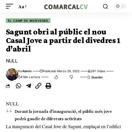
Aa
EL CAMP DE MORVEDRE
Sagunt obri al públic el nou
Casal Jove a partir del divedres 1
d’abril
NULL
Por
Admin
Publicado Marzo 29, 2022
297 Vistas
4 Min Lectura
NULL
Durant la jornada d’inauguració, el públic més jove
podrà gaudir de diferents activitats
La inauguració del Casal Jove de Sagunt, emplaçat en l’edifici