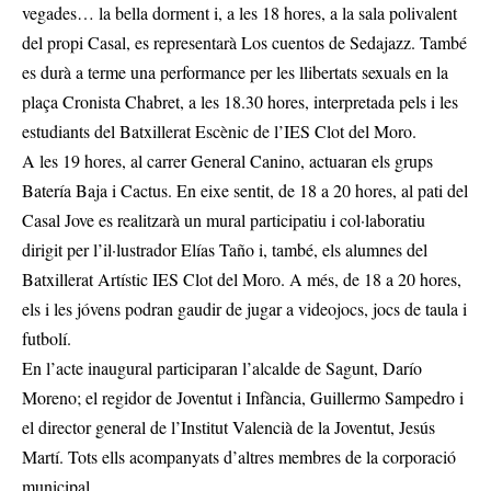
vegades… la bella dorment i, a les 18 hores, a la sala polivalent
del propi Casal, es representarà Los cuentos de Sedajazz. També
es durà a terme una performance per les llibertats sexuals en la
plaça Cronista Chabret, a les 18.30 hores, interpretada pels i les
estudiants del Batxillerat Escènic de l’IES Clot del Moro.
A les 19 hores, al carrer General Canino, actuaran els grups
Batería Baja i Cactus. En eixe sentit, de 18 a 20 hores, al pati del
Casal Jove es realitzarà un mural participatiu i col·laboratiu
dirigit per l’il·lustrador Elías Taño i, també, els alumnes del
Batxillerat Artístic IES Clot del Moro. A més, de 18 a 20 hores,
els i les jóvens podran gaudir de jugar a videojocs, jocs de taula i
futbolí.
En l’acte inaugural participaran l’alcalde de Sagunt, Darío
Moreno; el regidor de Joventut i Infància, Guillermo Sampedro i
el director general de l’Institut Valencià de la Joventut, Jesús
Martí. Tots ells acompanyats d’altres membres de la corporació
municipal.