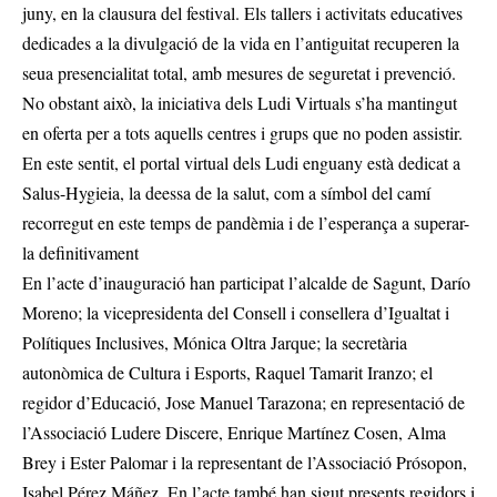
juny, en la clausura del festival. Els tallers i activitats educatives
dedicades a la divulgació de la vida en l’antiguitat recuperen la
seua presencialitat total, amb mesures de seguretat i prevenció.
No obstant això, la iniciativa dels Ludi Virtuals s’ha mantingut
en oferta per a tots aquells centres i grups que no poden assistir.
En este sentit, el portal virtual dels Ludi enguany està dedicat a
Salus-Hygieia, la deessa de la salut, com a símbol del camí
recorregut en este temps de pandèmia i de l’esperança a superar-
la definitivament
En l’acte d’inauguració han participat l’alcalde de Sagunt, Darío
Moreno; la vicepresidenta del Consell i consellera d’Igualtat i
Polítiques Inclusives, Mónica Oltra Jarque; la secretària
autonòmica de Cultura i Esports, Raquel Tamarit Iranzo; el
regidor d’Educació, Jose Manuel Tarazona; en representació de
l’Associació Ludere Discere, Enrique Martínez Cosen, Alma
Brey i Ester Palomar i la representant de l’Associació Prósopon,
Isabel Pérez Máñez. En l’acte també han sigut presents regidors i