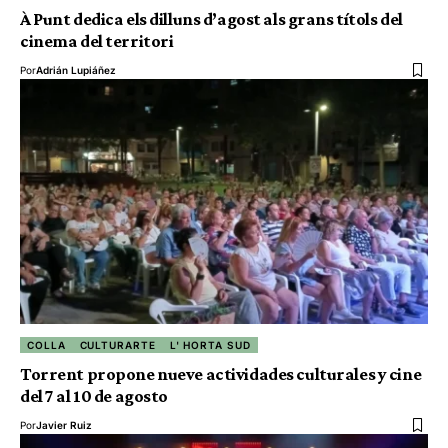
À Punt dedica els dilluns d’agost als grans títols del
cinema del territori
Por
Adrián Lupiáñez
COLLA
CULTURARTE
L' HORTA SUD
Torrent propone nueve actividades culturales y cine
del 7 al 10 de agosto
Por
Javier Ruiz