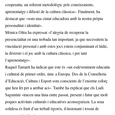
cooperatiu, un referent metodològic pels coneixements,
aprenentatge i difusió de la cultura clàssica». Finalment, ha
destacat que «som una ciutat educadora amb la nostra pròpia
personalitat i identitat».
Mónica Oltra ha expressat «l’alegria de recuperar la
presencialitat en una trobada tan important, ja que necessitem la
vinculació personal i amb estos jocs estem conjuminant el lúdic,
la diversió i el joc amb la cultura clàssica, i per tant
l’aprenentatge».
Raquel Tamarit ha indicat que este és «un esdeveniment educatiu
i cultural de primer ordre, únic a Europa. Des de la Conselleria
d’Educació, Cultura i Esport som conscients de l’enorme esforç
que heu fet per a arribar ací». També ha explicat que els Ludi
Saguntini «tracen una línia entre passat, present i futur que molt
poques activitats culturals i educatives aconseguixen. La seua
solidesa és fruit d’un treball rigorós, il·lusionant i tossut de