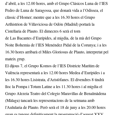
d’abril, a les 12.00 hores, amb el Grupo Clásicos Luna de l’IES
Pedro de Luna de Saragossa, que donarà vida a l’Odissea, el
clàssic d’Homer; mentre que a les 16.30 hores el Grupo
Arthistrion de Villaviciosa de Odón (Madrid) portarà la
Cistellaria de Plauto. El dimecres 6 serà el torn
de Las Bacantes d’Eurípides, al migdia, de la mà del Grupo
Noite Bohemia de l’IES Menéndez Pidal de la Corunya; i a les
16.30 hores arribarà el Miles Gloriosus de Plauto, interpretat pel
mateix grup.
El dijous 7, el Grupo Komos de l’IES Districte Marítim de
València representarà a les 12.00 hores Medea d’Eurípides i a
les 16.30 hores Lisístrata, d’Aristòfanes. El divendres 8 tindrà
lloc la Pompa i Totum Latine a les 11.30 hores i al migdia el
Grupo Alezeia Teatro del Colegio Maravillas de Benalmàdena
(Màlaga) tancarà les representacions de la setmana amb
l’Aulularia de Plauto. Però serà el 18 de juny a les 20.00 hores
quan es tanque definitivament la programació d’aquest XXV