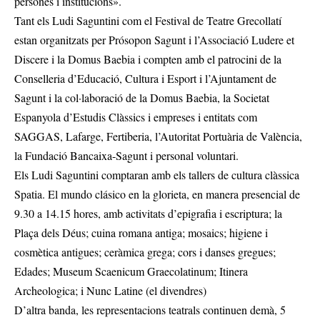
persones i institucions».
Tant els Ludi Saguntini com el Festival de Teatre Grecollatí
estan organitzats per Prósopon Sagunt i l’Associació Ludere et
Discere i la Domus Baebia i compten amb el patrocini de la
Conselleria d’Educació, Cultura i Esport i l’Ajuntament de
Sagunt i la col·laboració de la Domus Baebia, la Societat
Espanyola d’Estudis Clàssics i empreses i entitats com
SAGGAS, Lafarge, Fertiberia, l’Autoritat Portuària de València,
la Fundació Bancaixa-Sagunt i personal voluntari.
Els Ludi Saguntini comptaran amb els tallers de cultura clàssica
Spatia. El mundo clásico en la glorieta, en manera presencial de
9.30 a 14.15 hores, amb activitats d’epigrafia i escriptura; la
Plaça dels Déus; cuina romana antiga; mosaics; higiene i
cosmètica antigues; ceràmica grega; cors i danses gregues;
Edades; Museum Scaenicum Graecolatinum; Itinera
Archeologica; i Nunc Latine (el divendres)
D’altra banda, les representacions teatrals continuen demà, 5