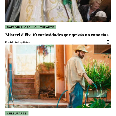
BAIX VINALOPÓ
CULTURARTE
Misteri d’Elx: 10 curiosidades que quizás no conocías
Por
Adrián Lupiáñez
CULTURARTE