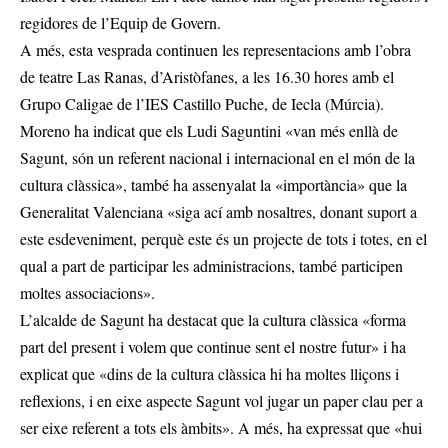
regidores de l’Equip de Govern.
A més, esta vesprada continuen les representacions amb l’obra
de teatre Las Ranas, d’Aristòfanes, a les 16.30 hores amb el
Grupo Caligae de l’IES Castillo Puche, de Iecla (Múrcia).
Moreno ha indicat que els Ludi Saguntini «van més enllà de
Sagunt, són un referent nacional i internacional en el món de la
cultura clàssica», també ha assenyalat la «importància» que la
Generalitat Valenciana «siga ací amb nosaltres, donant suport a
este esdeveniment, perquè este és un projecte de tots i totes, en el
qual a part de participar les administracions, també participen
moltes associacions».
L’alcalde de Sagunt ha destacat que la cultura clàssica «forma
part del present i volem que continue sent el nostre futur» i ha
explicat que «dins de la cultura clàssica hi ha moltes lliçons i
reflexions, i en eixe aspecte Sagunt vol jugar un paper clau per a
ser eixe referent a tots els àmbits». A més, ha expressat que «hui