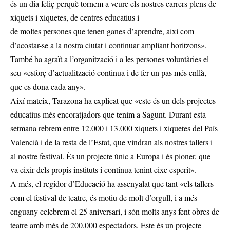
és un dia feliç perquè tornem a veure els nostres carrers plens de
xiquets i xiquetes, de centres educatius i
de moltes persones que tenen ganes d’aprendre, així com
d’acostar-se a la nostra ciutat i continuar ampliant horitzons».
També ha agraït a l’organització i a les persones voluntàries el
seu «esforç d’actualització continua i de fer un pas més enllà,
que es dona cada any».
Així mateix, Tarazona ha explicat que «este és un dels projectes
educatius més encoratjadors que tenim a Sagunt. Durant esta
setmana rebrem entre 12.000 i 13.000 xiquets i xiquetes del País
Valencià i de la resta de l’Estat, que vindran als nostres tallers i
al nostre festival. És un projecte únic a Europa i és pioner, que
va eixir dels propis instituts i continua tenint eixe esperit».
A més, el regidor d’Educació ha assenyalat que tant «els tallers
com el festival de teatre, és motiu de molt d’orgull, i a més
enguany celebrem el 25 aniversari, i són molts anys fent obres de
teatre amb més de 200.000 espectadors. Este és un projecte