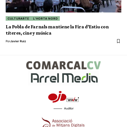
CULTURARTE
L'HORTA NORD
La Pobla de Farnals mantiene la Fira d’Estiu con
títeres, cine y música
Por
Javier Ruiz
Auditor