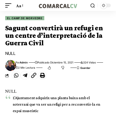
Aa
EL CAMP DE MORVEDRE
Sagunt convertirà un refugi en
un centre d’interpretació de la
Guerra Civil
NULL
Por
Admin
Publicado Diciembre 15, 2021
324 Vistas
2 Min Lectura
NULL
L’Ajuntament adquirix una planta baixa amb el
soterrani que va ser un refigi per a reconvertir-la en
espai museístic