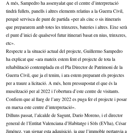
A més, Sampedro ha assenyalat que el centre d’interpretació
tindrà fullets, panells i altres elements relatius a la Guerra Civil,
perquè servisca de punt de partida «per als cinc o sis itineraris
que prepararem amb totes les trinxeres, bateries i altres. Eixe serà
el punt d’inici de qualsevol futur itinerari basat en nius, trinxeres,
etc».
Respecte a la situació actual del projecte, Guillermo Sampedro
ha explicat que «ara mateix estem fent el projecte de tota la
rehabilitació contemplada en el Pla Director de Patrimoni de la
Guerra Civil, que ja el tenim, i ara estem preparant els projectes
per a traure a licitació. A més, hem pressupostat el que és la
museïtzació per al 2022 i l’obertura d’este centre de visitants.
Confiem que al llarg de l’any 2022 es puga fer el projecte i posar
en marxa este centre d’interpretació».
Dilluns passat, l’alcalde de Sagunt, Darío Moreno, i el director
general de l’Entitat Valenciana d’Habitatge i Sòls (EVha), César
Jiménez, van signar esta adquisició, ja que l’immoble pertanyia a