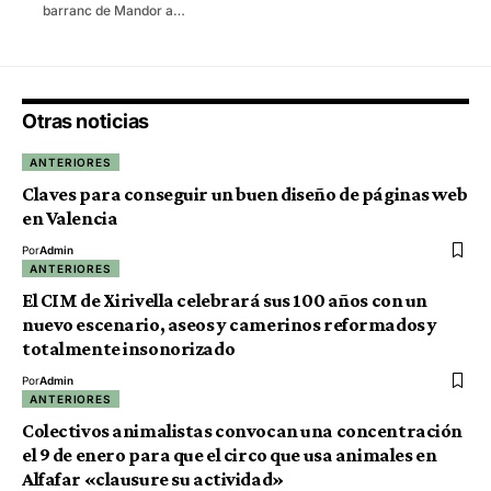
barranc de Mandor a…
Otras noticias
ANTERIORES
Claves para conseguir un buen diseño de páginas web
en Valencia
Por
Admin
ANTERIORES
El CIM de Xirivella celebrará sus 100 años con un
nuevo escenario, aseos y camerinos reformados y
totalmente insonorizado
Por
Admin
ANTERIORES
Colectivos animalistas convocan una concentración
el 9 de enero para que el circo que usa animales en
Alfafar «clausure su actividad»