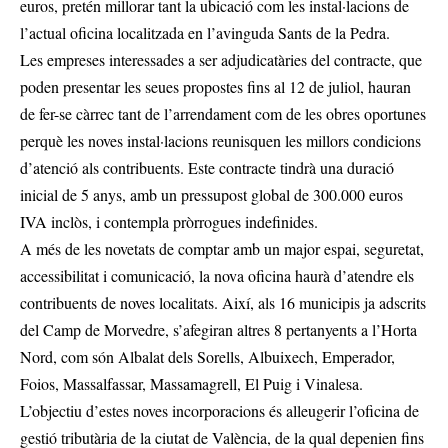
euros, pretén millorar tant la ubicació com les instal·lacions de
l’actual oficina localitzada en l’avinguda Sants de la Pedra.
Les empreses interessades a ser adjudicatàries del contracte, que
poden presentar les seues propostes fins al 12 de juliol, hauran
de fer-se càrrec tant de l’arrendament com de les obres oportunes
perquè les noves instal·lacions reunisquen les millors condicions
d’atenció als contribuents. Este contracte tindrà una duració
inicial de 5 anys, amb un pressupost global de 300.000 euros
IVA inclòs, i contempla pròrrogues indefinides.
A més de les novetats de comptar amb un major espai, seguretat,
accessibilitat i comunicació, la nova oficina haurà d’atendre els
contribuents de noves localitats. Així, als 16 municipis ja adscrits
del Camp de Morvedre, s’afegiran altres 8 pertanyents a l’Horta
Nord, com són Albalat dels Sorells, Albuixech, Emperador,
Foios, Massalfassar, Massamagrell, El Puig i Vinalesa.
L’objectiu d’estes noves incorporacions és alleugerir l’oficina de
gestió tributària de la ciutat de València, de la qual depenien fins