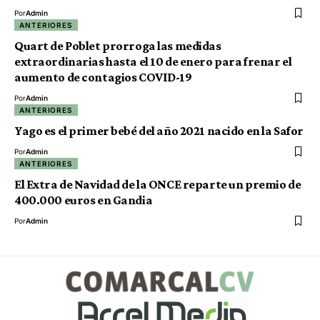
Por
Admin
ANTERIORES
Quart de Poblet prorroga las medidas
extraordinarias hasta el 10 de enero para frenar el
aumento de contagios COVID-19
Por
Admin
ANTERIORES
Yago es el primer bebé del año 2021 nacido en la Safor
Por
Admin
ANTERIORES
El Extra de Navidad de la ONCE reparte un premio de
400.000 euros en Gandia
Por
Admin