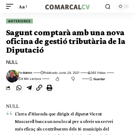
Aa
ANTERIORES
Sagunt comptarà amb una nova
oficina de gestió tributària de la
Diputació
NULL
Por
Admin
Publicado Junio 24, 2021
393 Vistas
4 Min Lectura
NULL
L’àrea d’Hisenda que dirigix el diputat Vicent
Mascarell busca un nou local per a oferir un servei
més eficaç als contribuents dels 16 municipis del