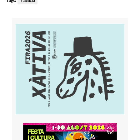
Tags:
València