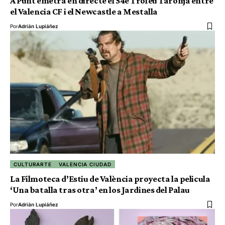
À Punt emetrà en directe el 54é Trofeu Taronja entre
el Valencia CF i el Newcastle a Mestalla
Por
Adrián Lupiáñez
CULTURARTE
VALENCIA CIUDAD
La Filmoteca d’Estiu de València proyecta la pelicula
‘Una batalla tras otra’ en los Jardines del Palau
Por
Adrián Lupiáñez