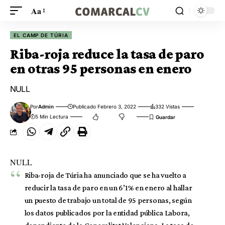
Aa
EL CAMP DE TÚRIA
Riba-roja reduce la tasa de paro
en otras 95 personas en enero
NULL
Por
Admin
Publicado Febrero 3, 2022
332 Vistas
5 Min Lectura
NULL
Riba-roja de Túria ha anunciado que se ha vuelto a
reducir la tasa de paro en un 6’1% en enero al hallar
un puesto de trabajo un total de 95 personas, según
los datos publicados por la entidad pública Labora,