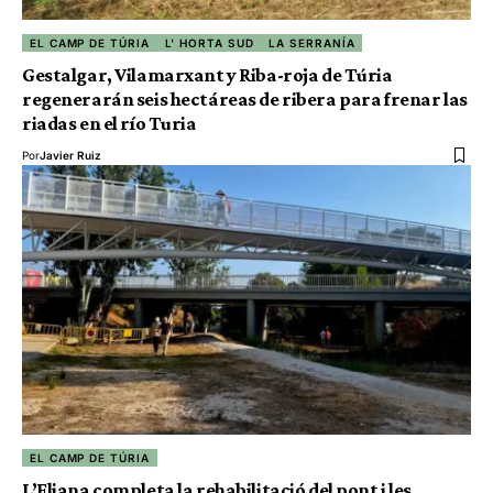
EL CAMP DE TÚRIA
L' HORTA SUD
LA SERRANÍA
Gestalgar, Vilamarxant y Riba-roja de Túria
regenerarán seis hectáreas de ribera para frenar las
riadas en el río Turia
Por
Javier Ruiz
EL CAMP DE TÚRIA
L’Eliana completa la rehabilitació del pont i les