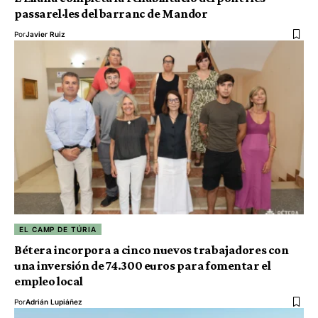
passarel·les del barranc de Mandor
Por
Javier Ruiz
EL CAMP DE TÚRIA
Bétera incorpora a cinco nuevos trabajadores con
una inversión de 74.300 euros para fomentar el
empleo local
Por
Adrián Lupiáñez