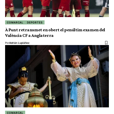
COMARCAL
DEPORTES
À Punt retransmet en obert el penúltim examen del
València CF a Anglaterra
Por
Adrián Lupiáñez
COMARCAL