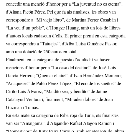
concedir una menció d’honor per a “La juventud no es eterna”,
d’Aitana Picón Pérez. Pel que fa als finalistes, les obres van
correspondre a “Mi viejo libro”, de Martina Ferrer Casabán i
“La veu d’un poble”, d’Hongze Huang, amb un lots de llibres
d’autors locals cadascun d’ells. El primer premi en esta categoria
va correspondre a “Tatuajes”, d’Alba Luisa Giménez Pastor,
amb una dotació de 250 euros en total.
Finalment, en la categoria de poesia d’adults hi va haver
mencions d’honor per a “La casa del destino”, de José Luis
García Herrera; “Quemar el aire”, d’Ivan Hernández Montero;
“Anaqueles” de Pablo Pérez López; “El eco de los sueños” de
Cirilo Luis Álvarez; “Maldito sea, y bendito” de Jaime
Calatayud Ventura i, finalment, “Mirades dobles” de Joan
Guzman i Tomàs.
En esta mateixa categoria de Riba-roja de Túria, els finalistes
van ser “Amalgama”, d’Alejandro Rafael Alagón Ramón i
“Domésticos” de Katy Parra Carrillo, amb sengles lots de llibres