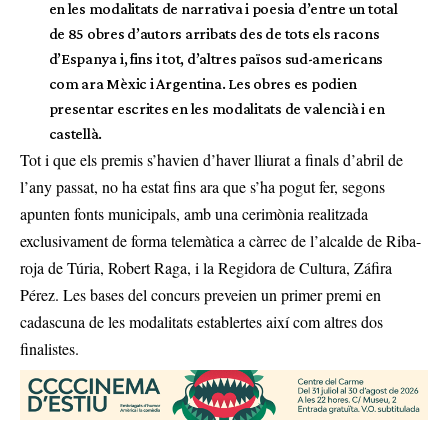
en les modalitats de narrativa i poesia d’entre un total
de 85 obres d’autors arribats des de tots els racons
d’Espanya i, fins i tot, d’altres països sud-americans
com ara Mèxic i Argentina. Les obres es podien
presentar escrites en les modalitats de valencià i en
castellà.
Tot i que els premis s’havien d’haver lliurat a finals d’abril de
l’any passat, no ha estat fins ara que s’ha pogut fer, segons
apunten fonts municipals, amb una cerimònia realitzada
exclusivament de forma telemàtica a càrrec de l’alcalde de Riba-
roja de Túria, Robert Raga, i la Regidora de Cultura, Záfira
Pérez. Les bases del concurs preveien un primer premi en
cadascuna de les modalitats establertes així com altres dos
finalistes.