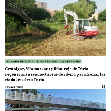
EL CAMP DE TÚRIA
L' HORTA SUD
LA SERRANÍA
Gestalgar, Vilamarxant y Riba-roja de Túria
regenerarán seis hectáreas de ribera para frenar las
riadas en el río Turia
Por
Javier Ruiz