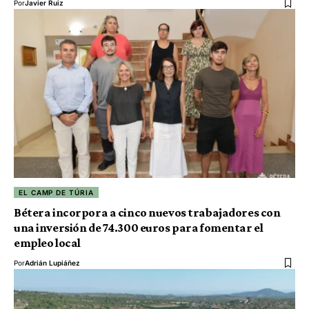
Por
Javier Ruiz
EL CAMP DE TÚRIA
Bétera incorpora a cinco nuevos trabajadores con
una inversión de 74.300 euros para fomentar el
empleo local
Por
Adrián Lupiáñez