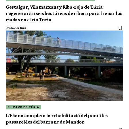
Gestalgar, Vilamarxant y Riba-roja de Túria
regenerarán seis hectáreas de ribera para frenar las
riadas en el río Turia
Por
Javier Ruiz
EL CAMP DE TÚRIA
L’Eliana completa la rehabilitació del pont i les
passarel·les del barranc de Mandor