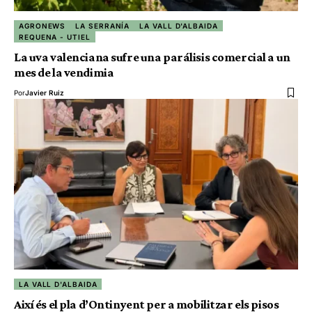
AGRONEWS
LA SERRANÍA
LA VALL D'ALBAIDA
REQUENA - UTIEL
La uva valenciana sufre una parálisis comercial a un
mes de la vendimia
Por
Javier Ruiz
LA VALL D'ALBAIDA
Així és el pla d’Ontinyent per a mobilitzar els pisos