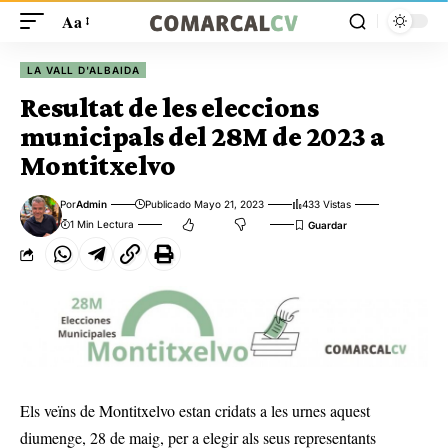
Aa
LA VALL D'ALBAIDA
Resultat de les eleccions
municipals del 28M de 2023 a
Montitxelvo
Por
Admin
Publicado Mayo 21, 2023
433 Vistas
1 Min Lectura
Els veïns de Montitxelvo estan cridats a les urnes aquest
diumenge, 28 de maig, per a elegir als seus representants