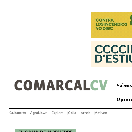
Valen
Opini
Culturarte
AgroNews
Explora
Colla
Arrels
Activos
EL CAMP DE MORVEDRE