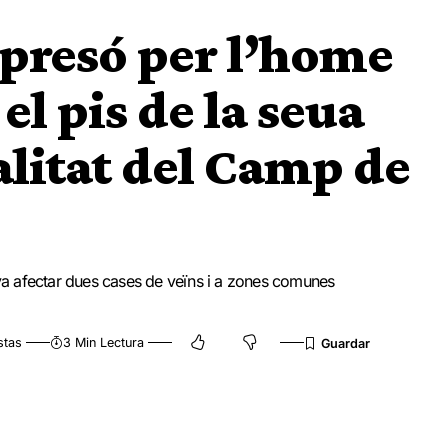
 presó per l’home
el pis de la seua
alitat del Camp de
 va afectar dues cases de veïns i a zones comunes
stas
3 Min Lectura