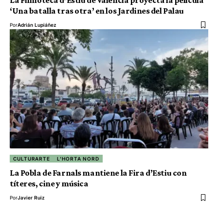
La Filmoteca d’Estiu de València proyecta la pelicula
‘Una batalla tras otra’ en los Jardines del Palau
Por
Adrián Lupiáñez
CULTURARTE
L'HORTA NORD
La Pobla de Farnals mantiene la Fira d’Estiu con
títeres, cine y música
Por
Javier Ruiz