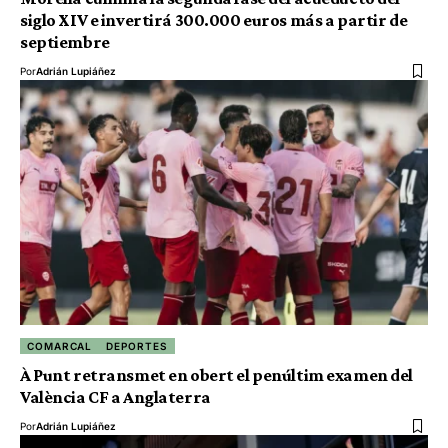
siglo XIV e invertirá 300.000 euros más a partir de
septiembre
Por
Adrián Lupiáñez
COMARCAL
DEPORTES
À Punt retransmet en obert el penúltim examen del
València CF a Anglaterra
Por
Adrián Lupiáñez