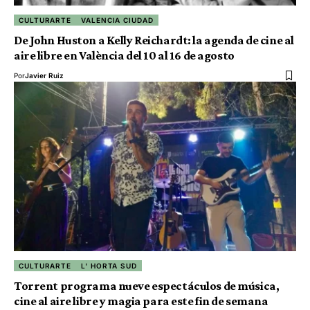
CULTURARTE
VALENCIA CIUDAD
De John Huston a Kelly Reichardt: la agenda de cine al
aire libre en València del 10 al 16 de agosto
Por
Javier Ruiz
CULTURARTE
L' HORTA SUD
Torrent programa nueve espectáculos de música,
cine al aire libre y magia para este fin de semana