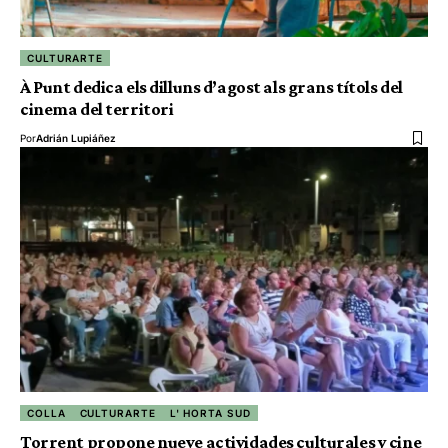
CULTURARTE
À Punt dedica els dilluns d’agost als grans títols del
cinema del territori
Por
Adrián Lupiáñez
COLLA
CULTURARTE
L' HORTA SUD
Torrent propone nueve actividades culturales y cine