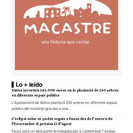
Lo + leído
Xàtiva invertirà 245.000 euros en la plantació de 250 arbres
en diferents espais públics
L'Ajuntament de Xàtiva plantarà 250 arbres en diferents espais
públics del municipi gràcies a una…
L’eclipsi solar es podrà seguir a Faura des de l’entorn de
l’Escorxador el pròxim 12 d’agost
Faura serà un dels punts privilegiats per a contemplar l'eclipsi