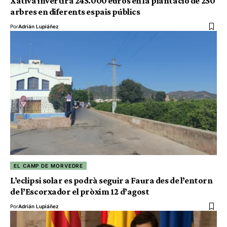
Xàtiva invertirà 245.000 euros en la plantació de 250
arbres en diferents espais públics
Por
Adrián Lupiáñez
EL CAMP DE MORVEDRE
L’eclipsi solar es podrà seguir a Faura des de l’entorn
de l’Escorxador el pròxim 12 d’agost
Por
Adrián Lupiáñez