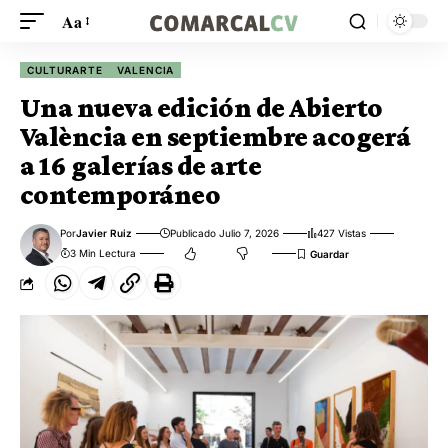
Aa
CULTURARTE
VALENCIA
Una nueva edición de Abierto
València en septiembre acogerá
a 16 galerías de arte
contemporáneo
Por
Javier Ruiz
Publicado Julio 7, 2026
427 Vistas
3 Min Lectura