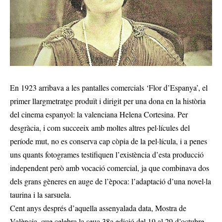
En 1923 arribava a les pantalles comercials ‘Flor d’Espanya’, el
primer llargmetratge produït i dirigit per una dona en la història
del cinema espanyol: la valenciana Helena Cortesina. Per
desgràcia, i com succeeix amb moltes altres pel·lícules del
període mut, no es conserva cap còpia de la pel·lícula, i a penes
uns quants fotogrames testifiquen l’existència d’esta producció
independent però amb vocació comercial, ja que combinava dos
dels grans gèneres en auge de l’època: l’adaptació d’una novel·la
taurina i la sarsuela.
Cent anys després d’aquella assenyalada data, Mostra de
València, que celebra la seua 38a edició del 19 al 29 d’octubre,