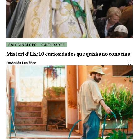
BAIX VINALOPÓ
CULTURARTE
Misteri d’Elx: 10 curiosidades que quizás no conocías
Por
Adrián Lupiáñez