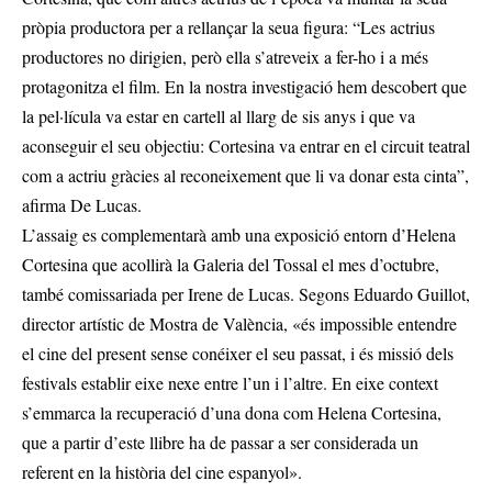
pròpia productora per a rellançar la seua figura: “Les actrius
productores no dirigien, però ella s’atreveix a fer-ho i a més
protagonitza el film. En la nostra investigació hem descobert que
la pel·lícula va estar en cartell al llarg de sis anys i que va
aconseguir el seu objectiu: Cortesina va entrar en el circuit teatral
com a actriu gràcies al reconeixement que li va donar esta cinta”,
afirma De Lucas.
L’assaig es complementarà amb una exposició entorn d’Helena
Cortesina que acollirà la Galeria del Tossal el mes d’octubre,
també comissariada per Irene de Lucas. Segons Eduardo Guillot,
director artístic de Mostra de València, «és impossible entendre
el cine del present sense conéixer el seu passat, i és missió dels
festivals establir eixe nexe entre l’un i l’altre. En eixe context
s’emmarca la recuperació d’una dona com Helena Cortesina,
que a partir d’este llibre ha de passar a ser considerada un
referent en la història del cine espanyol».