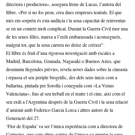
directora i productora», assegura Irene de Lucas, l’autora del
llibre. «Per si no fos prou, crea dues empreses teatrals. El que
més em sorprén és esta audàcia i la seua capacitat de reinventar-
se en un context molt complicat. Durant la Guerra Civil mor una
de les seues filles, marxa a l’exili embarassada i aconsegueix,
malgrat tot, que la seua carrera no deixe de créixer”.
El llibre és fruit d’una rigorosa investigació amb escales a
Madrid, Barcelona, Granada, Nagasaki o Buenos Aires, que
desmunta llegendes prèvies, revela noves dades sobre la cineasta
i repassa el seu periple biogràfic, des dels seus inicis com a
ballarina, pintada per Sorolla i coneguda com «La Venus
Valenciana», fins al seu treball en el teatre i el cine, així com el
seu exili a l’Argentina després de la Guerra Civil i la seua relació
d’amistat amb Federico García Lorca i altres autors de la
Generació del 27.
‘Flor de España’ va ser l’única experiència com a directora de
Cortesina, que com altres actrius de l’època va muntar la seua