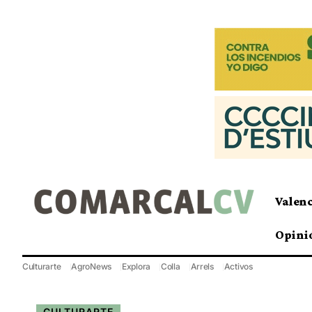
Valen
Opini
Culturarte
AgroNews
Explora
Colla
Arrels
Activos
CULTURARTE