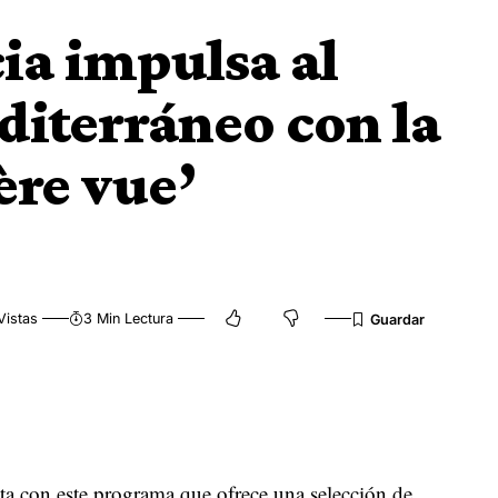
ia impulsa al
iterráneo con la
ère vue’
Vistas
3 Min Lectura
ta con este programa que ofrece una selección de