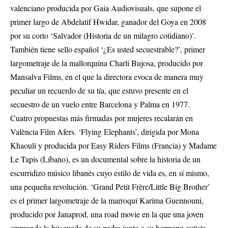
valenciano producida por Gaia Audiovisuals, que supone el
primer largo de Abdelatif Hwidar, ganador del Goya en 2008
por su corto ‘Salvador (Historia de un milagro cotidiano)’.
También tiene sello español ‘¿Es usted secuestrable?’, primer
largometraje de la mallorquina Charli Bujosa, producido por
Mansalva Films, en el que la directora evoca de manera muy
peculiar un recuerdo de su tía, que estuvo presente en el
secuestro de un vuelo entre Barcelona y Palma en 1977.
Cuatro propuestas más firmadas por mujeres recalarán en
València Film Afers. ‘Flying Elephants’, dirigida por Mona
Khaouli y producida por Easy Riders Films (Francia) y Madame
Le Tapis (Líbano), es un documental sobre la historia de un
escurridizo músico libanés cuyo estilo de vida es, en sí mismo,
una pequeña revolución. ‘Grand Petit Frère/Little Big Brother’
es el primer largometraje de la marroquí Karima Guennouni,
producido por Janaprod, una road movie en la que una joven
emprende la búsqueda de su padre junto a su hermano autista.