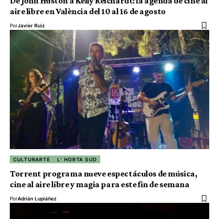
De John Huston a Kelly Reichardt: la agenda de cine al
aire libre en València del 10 al 16 de agosto
Por
Javier Ruiz
CULTURARTE
L' HORTA SUD
Torrent programa nueve espectáculos de música,
cine al aire libre y magia para este fin de semana
Por
Adrián Lupiáñez