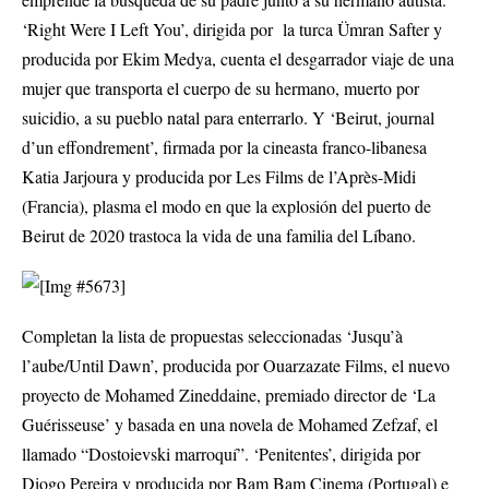
‘Right Were I Left You’, dirigida por la turca Ümran Safter y
producida por Ekim Medya, cuenta el desgarrador viaje de una
mujer que transporta el cuerpo de su hermano, muerto por
suicidio, a su pueblo natal para enterrarlo. Y ‘Beirut, journal
d’un effondrement’, firmada por la cineasta franco-libanesa
Katia Jarjoura y producida por Les Films de l’Après-Midi
(Francia), plasma el modo en que la explosión del puerto de
Beirut de 2020 trastoca la vida de una familia del Líbano.
Completan la lista de propuestas seleccionadas ‘Jusqu’à
l’aube/Until Dawn’, producida por Ouarzazate Films, el nuevo
proyecto de Mohamed Zineddaine, premiado director de ‘La
Guérisseuse’ y basada en una novela de Mohamed Zefzaf, el
llamado “Dostoievski marroquí”. ‘Penitentes’, dirigida por
Diogo Pereira y producida por Bam Bam Cinema (Portugal) e