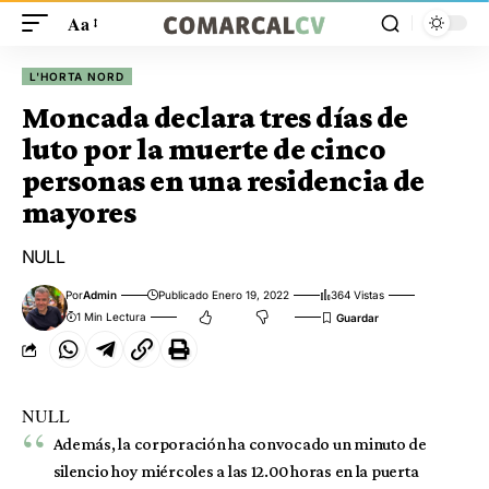
Aa
L'HORTA NORD
Moncada declara tres días de
luto por la muerte de cinco
personas en una residencia de
mayores
NULL
Por
Admin
Publicado Enero 19, 2022
364 Vistas
1 Min Lectura
NULL
Además, la corporación ha convocado un minuto de
silencio hoy miércoles a las 12.00 horas en la puerta