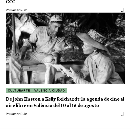
CCC
Por
Javier Ruiz
CULTURARTE
VALENCIA CIUDAD
De John Huston a Kelly Reichardt: la agenda de cine al
aire libre en València del 10 al 16 de agosto
Por
Javier Ruiz