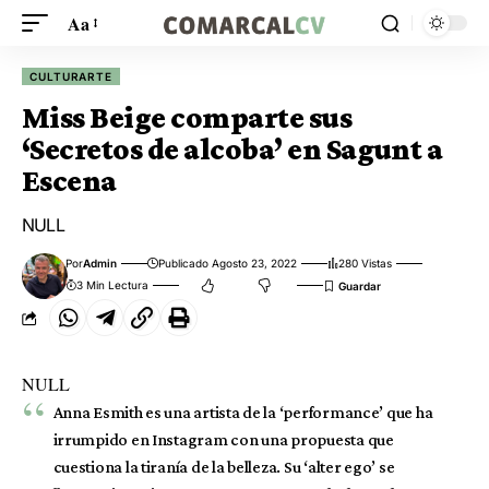
Aa
CULTURARTE
Miss Beige comparte sus
‘Secretos de alcoba’ en Sagunt a
Escena
NULL
Por
Admin
Publicado Agosto 23, 2022
280 Vistas
3 Min Lectura
NULL
Anna Esmith es una artista de la ‘performance’ que ha
irrumpido en Instagram con una propuesta que
cuestiona la tiranía de la belleza. Su ‘alter ego’ se