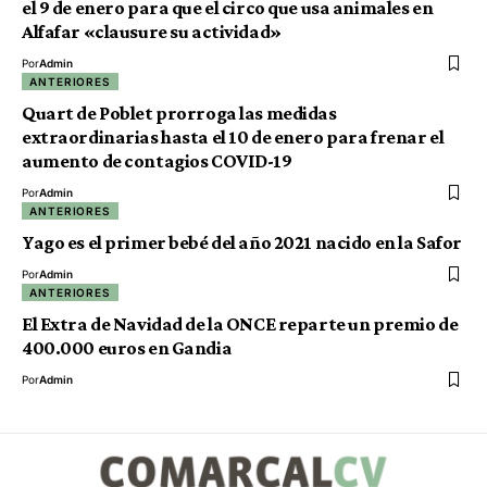
el 9 de enero para que el circo que usa animales en
Alfafar «clausure su actividad»
Por
Admin
ANTERIORES
Quart de Poblet prorroga las medidas
extraordinarias hasta el 10 de enero para frenar el
aumento de contagios COVID-19
Por
Admin
ANTERIORES
Yago es el primer bebé del año 2021 nacido en la Safor
Por
Admin
ANTERIORES
El Extra de Navidad de la ONCE reparte un premio de
400.000 euros en Gandia
Por
Admin