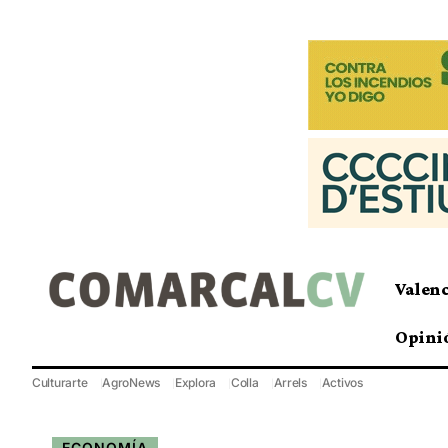
Valen
Opini
Culturarte
AgroNews
Explora
Colla
Arrels
Activos
ECONOMÍA