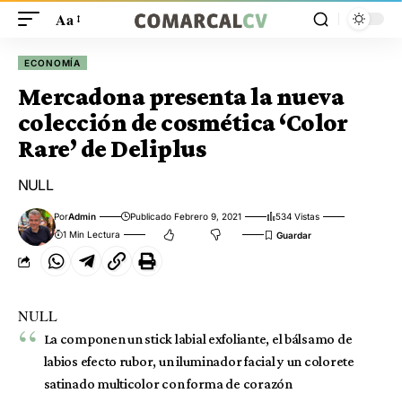
Aa
ECONOMÍA
Mercadona presenta la nueva
colección de cosmética ‘Color
Rare’ de Deliplus
NULL
Por
Admin
Publicado Febrero 9, 2021
534 Vistas
1 Min Lectura
NULL
La componen un stick labial exfoliante, el bálsamo de
labios efecto rubor, un iluminador facial y un colorete
satinado multicolor con forma de corazón