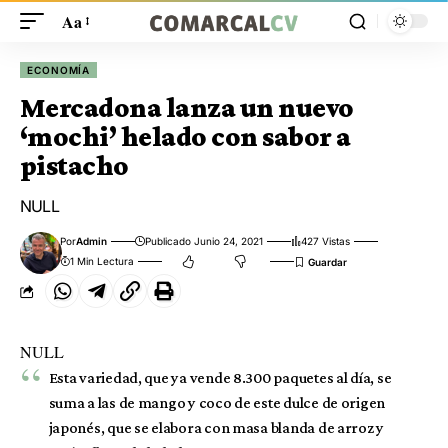
Aa
ECONOMÍA
Mercadona lanza un nuevo
‘mochi’ helado con sabor a
pistacho
NULL
Por
Admin
Publicado Junio 24, 2021
427 Vistas
1 Min Lectura
NULL
Esta variedad, que ya vende 8.300 paquetes al día, se
suma a las de mango y coco de este dulce de origen
japonés, que se elabora con masa blanda de arroz y