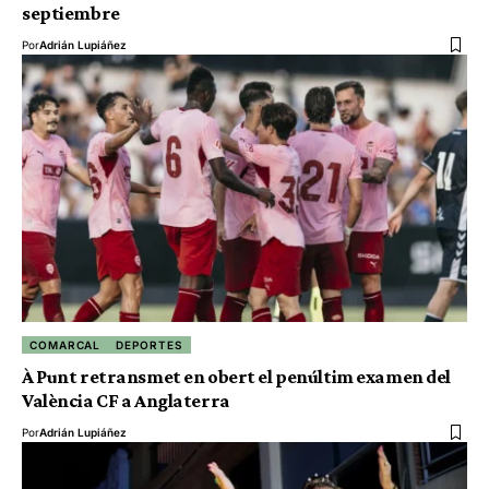
septiembre
Por
Adrián Lupiáñez
COMARCAL
DEPORTES
À Punt retransmet en obert el penúltim examen del
València CF a Anglaterra
Por
Adrián Lupiáñez