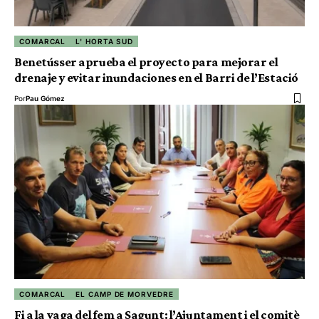
COMARCAL
L' HORTA SUD
Benetússer aprueba el proyecto para mejorar el
drenaje y evitar inundaciones en el Barri de l’Estació
Por
Pau Gómez
COMARCAL
EL CAMP DE MORVEDRE
Fi a la vaga del fem a Sagunt: l’Ajuntament i el comitè