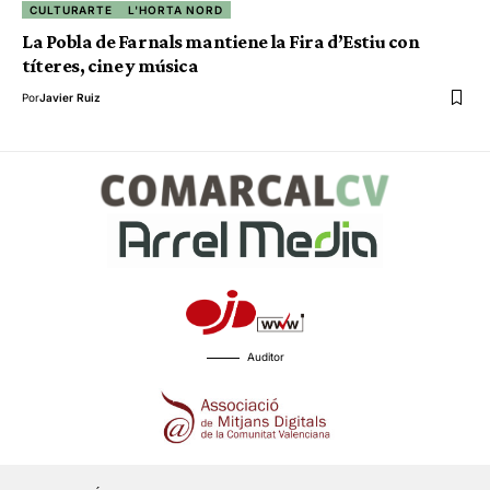
CULTURARTE
L'HORTA NORD
La Pobla de Farnals mantiene la Fira d’Estiu con
títeres, cine y música
Por
Javier Ruiz
Auditor