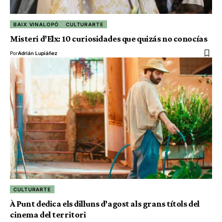
BAIX VINALOPÓ
CULTURARTE
Misteri d’Elx: 10 curiosidades que quizás no conocías
Por
Adrián Lupiáñez
CULTURARTE
À Punt dedica els dilluns d’agost als grans títols del
cinema del territori