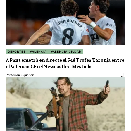
DEPORTES
VALENCIA
VALENCIA CIUDAD
À Punt emetrà en directe el 54é Trofeu Taronja entre
el Valencia CF i el Newcastle a Mestalla
Por
Adrián Lupiáñez