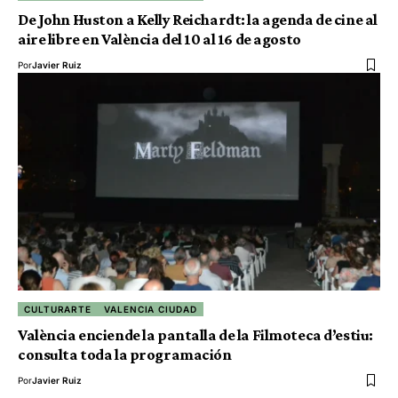
De John Huston a Kelly Reichardt: la agenda de cine al
aire libre en València del 10 al 16 de agosto
Por
Javier Ruiz
CULTURARTE
VALENCIA CIUDAD
València enciende la pantalla de la Filmoteca d’estiu:
consulta toda la programación
Por
Javier Ruiz