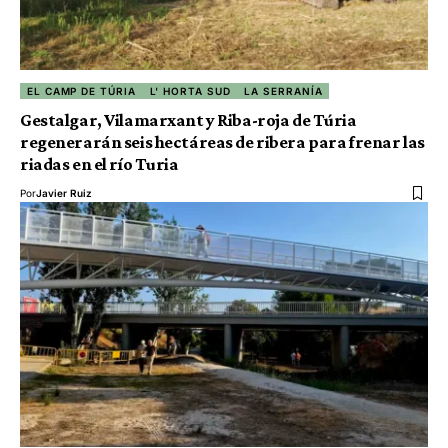
EL CAMP DE TÚRIA
L' HORTA SUD
LA SERRANÍA
Gestalgar, Vilamarxant y Riba-roja de Túria
regenerarán seis hectáreas de ribera para frenar las
riadas en el río Turia
Por
Javier Ruiz