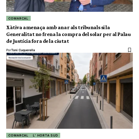
COMARCAL
Xàtiva amenaça amb anar als tribunals si la
Generalitat no frena la compra del solar per al Palau
de Justícia fora de la ciutat
Por
Toni Cuquerella
COMARCAL
L' HORTA SUD