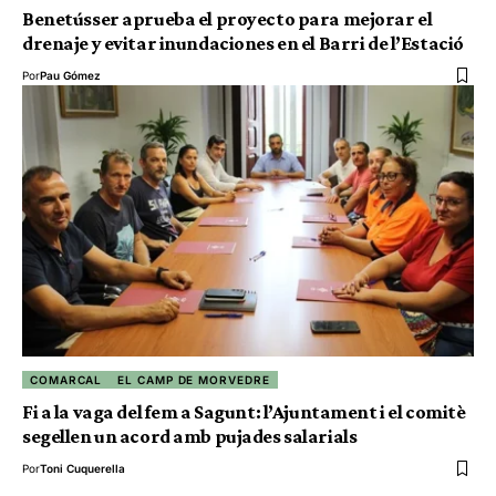
Benetússer aprueba el proyecto para mejorar el
drenaje y evitar inundaciones en el Barri de l’Estació
Por
Pau Gómez
COMARCAL
EL CAMP DE MORVEDRE
Fi a la vaga del fem a Sagunt: l’Ajuntament i el comitè
segellen un acord amb pujades salarials
Por
Toni Cuquerella