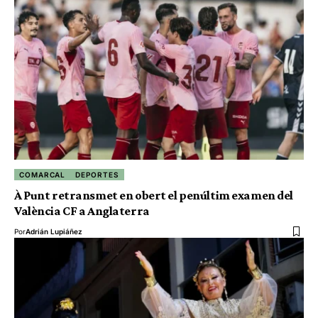
COMARCAL
DEPORTES
À Punt retransmet en obert el penúltim examen del
València CF a Anglaterra
Por
Adrián Lupiáñez