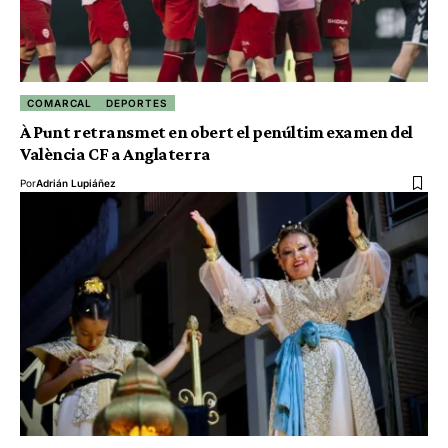
COMARCAL
DEPORTES
À Punt retransmet en obert el penúltim examen del
València CF a Anglaterra
Por
Adrián Lupiáñez