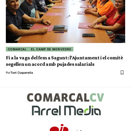
COMARCAL
EL CAMP DE MORVEDRE
Fi a la vaga del fem a Sagunt: l’Ajuntament i el comitè
segellen un acord amb pujades salarials
Por
Toni Cuquerella