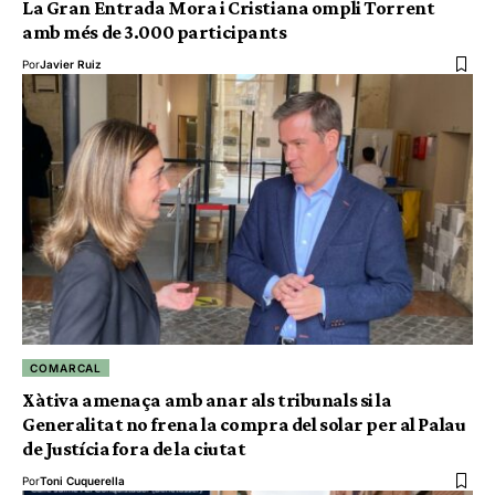
La Gran Entrada Mora i Cristiana ompli Torrent
amb més de 3.000 participants
Por
Javier Ruiz
COMARCAL
Xàtiva amenaça amb anar als tribunals si la
Generalitat no frena la compra del solar per al Palau
de Justícia fora de la ciutat
Por
Toni Cuquerella