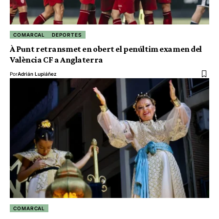
COMARCAL
DEPORTES
À Punt retransmet en obert el penúltim examen del
València CF a Anglaterra
Por
Adrián Lupiáñez
COMARCAL