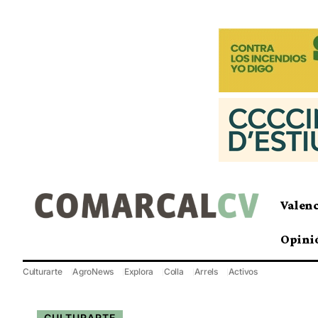
Valen
Opini
Culturarte
AgroNews
Explora
Colla
Arrels
Activos
CULTURARTE