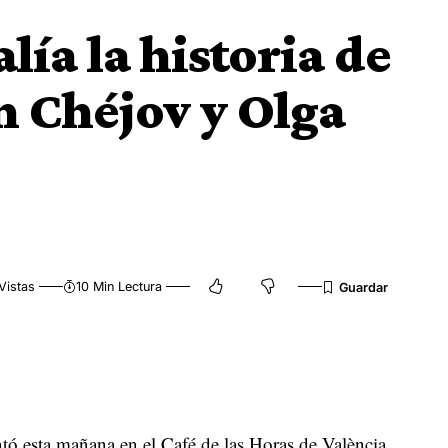
lía la historia de
 Chéjov y Olga
Vistas
10 Min Lectura
ó esta mañana en el Café de las Horas de València