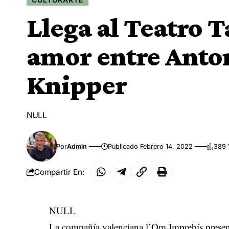
Llega al Teatro Ta
amor entre Anton
Knipper
NULL
Por
Admin
Publicado Febrero 14, 2022
389 
Compartir En:
NULL
La compañía valenciana l’Om Imprebís present