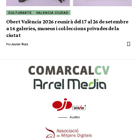
CULTURARTE
VALENCIA CIUDAD
Obert València 2026 reunirà del 17 al 26 de setembre
a 16 galeries, museus i col·leccions privades de la
ciutat
Por
Javier Ruiz
Auditor