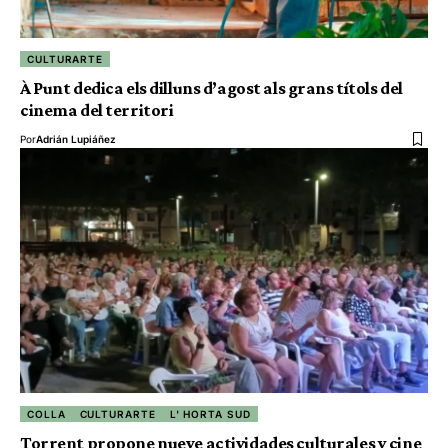
CULTURARTE
À Punt dedica els dilluns d’agost als grans títols del
cinema del territori
Por
Adrián Lupiáñez
COLLA
CULTURARTE
L' HORTA SUD
Torrent propone nueve actividades culturales y cine