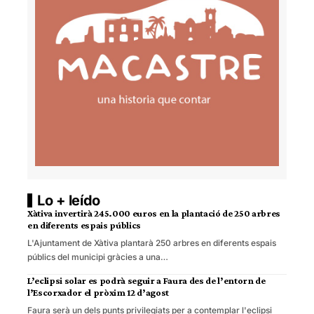
Lo + leído
Xàtiva invertirà 245.000 euros en la plantació de 250 arbres
en diferents espais públics
L'Ajuntament de Xàtiva plantarà 250 arbres en diferents espais
públics del municipi gràcies a una…
L’eclipsi solar es podrà seguir a Faura des de l’entorn de
l’Escorxador el pròxim 12 d’agost
Faura serà un dels punts privilegiats per a contemplar l'eclipsi