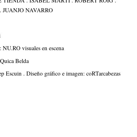
CE TIENDA . ISABEL MARTÍ . ROBERT ROIG .
. JUANJO NAVARRO
i
: NU.RO visuales en escena
: Quica Belda
ep Escuin . Diseño gráfico e imagen: coRTarcabezas