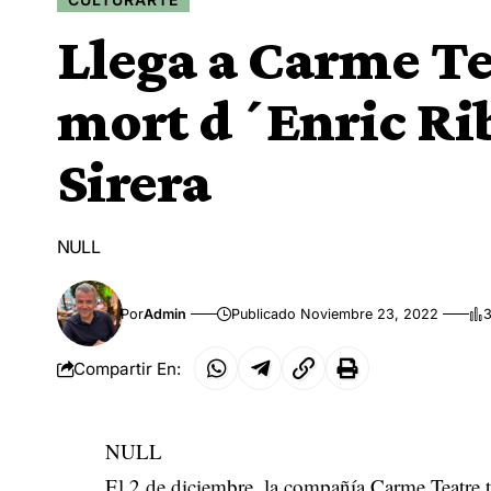
Llega a Carme Te
mort d´Enric Rib
Sirera
NULL
Por
Admin
Publicado Noviembre 23, 2022
3
Compartir En:
NULL
El 2 de diciembre, la compañía Carme Teatre t