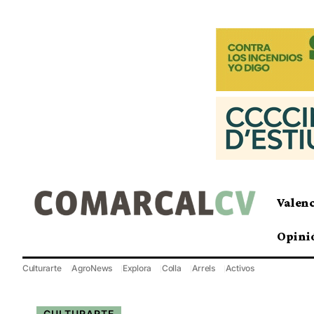
Valen
Opini
Culturarte
AgroNews
Explora
Colla
Arrels
Activos
CULTURARTE