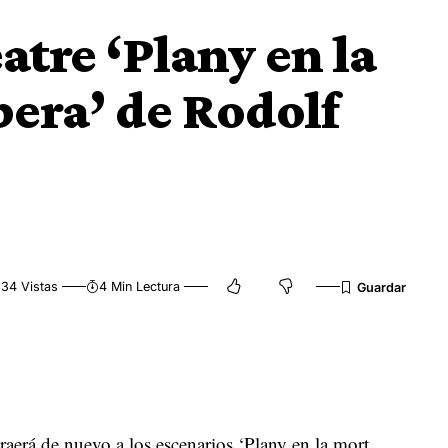
atre ‘Plany en la
era’ de Rodolf
34 Vistas
4 Min Lectura
raerá de nuevo a los escenarios ‘Plany en la mort