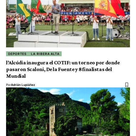
DEPORTES
LA RIBERA ALTA
l’Alcúdia inaugura el COTIF: un torneo por donde
pasaron Scaloni, De la Fuente y 8 finalistas del
Mundial
Por
Adrián Lupiáñez