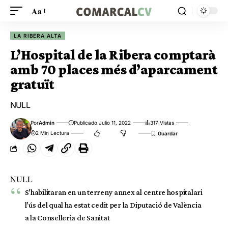
Aa
LA RIBERA ALTA
L’Hospital de la Ribera comptarà
amb 70 places més d’aparcament
gratuït
NULL
Por
Admin
Publicado Julio 11, 2022
317 Vistas
2 Min Lectura
NULL
S’habilitaran en un terreny annex al centre hospitalari
l’ús del qual ha estat cedit per la Diputació de València
a la Conselleria de Sanitat