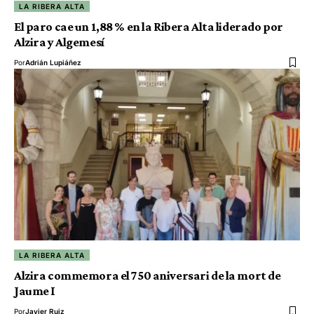
LA RIBERA ALTA
El paro cae un 1,88 % en la Ribera Alta liderado por
Alzira y Algemesí
Por
Adrián Lupiáñez
LA RIBERA ALTA
Alzira commemora el 750 aniversari de la mort de
Jaume I
Por
Javier Ruiz