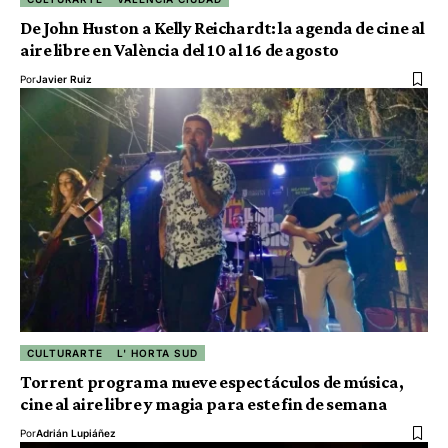
De John Huston a Kelly Reichardt: la agenda de cine al
aire libre en València del 10 al 16 de agosto
Por
Javier Ruiz
CULTURARTE
L' HORTA SUD
Torrent programa nueve espectáculos de música,
cine al aire libre y magia para este fin de semana
Por
Adrián Lupiáñez