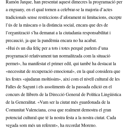
Ramón Jarque, han presentat aquest dimecres la programació per
a enguany, en el qual tornen a celebrar-se la majoria d’actes
tradicionals sense restriccions d’aforament ni limitacions, excepte
l’ús de la màscara o la distància social, encara que des de
l’organització s’ha demanat a la ciutadania responsabilitat i
precaució, ja que la pandèmia encara no ha acabat.
«Hui és un dia feliç per a tots i totes perquè parlem d’una
programació relativament tan normalitzada com la situació
permet», ha manifestat el primer edil, qui també ha destacat la
«necessitat de recuperació emocional», en la qual considera que
les festes «ajudaran moltíssim», així com el nivell cultural de les
Falles de Sagunt i els assoliments de la passada edició en el
concurs de llibrets de la Direcció General de Política Lingüística
de la Generalitat. «Vam ser la ciutat més guardonada de la
Comunitat Valenciana, cosa que realment demostra el gran
potencial cultural que té la nostra festa a la nostra ciutat. Cada
vegada som més un referent», ha recordat Moreno.