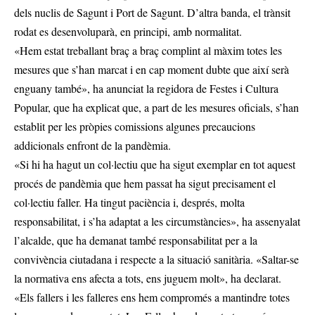
dels nuclis de Sagunt i Port de Sagunt. D’altra banda, el trànsit
rodat es desenvoluparà, en principi, amb normalitat.
«Hem estat treballant braç a braç complint al màxim totes les
mesures que s’han marcat i en cap moment dubte que així serà
enguany també», ha anunciat la regidora de Festes i Cultura
Popular, que ha explicat que, a part de les mesures oficials, s’han
establit per les pròpies comissions algunes precaucions
addicionals enfront de la pandèmia.
«Si hi ha hagut un col·lectiu que ha sigut exemplar en tot aquest
procés de pandèmia que hem passat ha sigut precisament el
col·lectiu faller. Ha tingut paciència i, després, molta
responsabilitat, i s’ha adaptat a les circumstàncies», ha assenyalat
l’alcalde, que ha demanat també responsabilitat per a la
convivència ciutadana i respecte a la situació sanitària. «Saltar-se
la normativa ens afecta a tots, ens juguem molt», ha declarat.
«Els fallers i les falleres ens hem compromés a mantindre totes