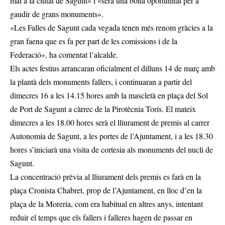
mai a la ciutat de Sagunt» i «serà una bona oportunitat per a
gaudir de grans monuments».
«Les Falles de Sagunt cada vegada tenen més renom gràcies a la
gran faena que es fa per part de les comissions i de la
Federació», ha comentat l’alcalde.
Els actes festius arrancaran oficialment el dilluns 14 de març amb
la plantà dels monuments fallers, i continuaran a partir del
dimecres 16 a les 14.15 hores amb la mascletà en plaça del Sol
de Port de Sagunt a càrrec de la Pirotècnia Torís. El mateix
dimecres a les 18.00 hores serà el lliurament de premis al carrer
Autonomia de Sagunt, a les portes de l’Ajuntament, i a les 18.30
hores s’iniciarà una visita de cortesia als monuments del nucli de
Sagunt.
La concentració prèvia al lliurament dels premis es farà en la
plaça Cronista Chabret, prop de l’Ajuntament, en lloc d’en la
plaça de la Moreria, com era habitual en altres anys, intentant
reduir el temps que els fallers i falleres hagen de passar en