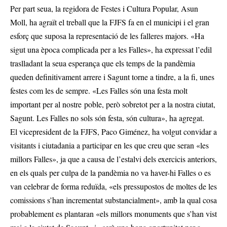
Per part seua, la regidora de Festes i Cultura Popular, Asun
Moll, ha agraït el treball que la FJFS fa en el municipi i el gran
esforç que suposa la representació de les falleres majors. «Ha
sigut una època complicada per a les Falles», ha expressat l’edil
traslladant la seua esperança que els temps de la pandèmia
queden definitivament arrere i Sagunt torne a tindre, a la fi, unes
festes com les de sempre. «Les Falles són una festa molt
important per al nostre poble, però sobretot per a la nostra ciutat,
Sagunt. Les Falles no sols són festa, són cultura», ha agregat.
El vicepresident de la FJFS, Paco Giménez, ha volgut convidar a
visitants i ciutadania a participar en les que creu que seran «les
millors Falles», ja que a causa de l’estalvi dels exercicis anteriors,
en els quals per culpa de la pandèmia no va haver-hi Falles o es
van celebrar de forma reduïda, «els pressupostos de moltes de les
comissions s’han incrementat substancialment», amb la qual cosa
probablement es plantaran «els millors monuments que s’han vist