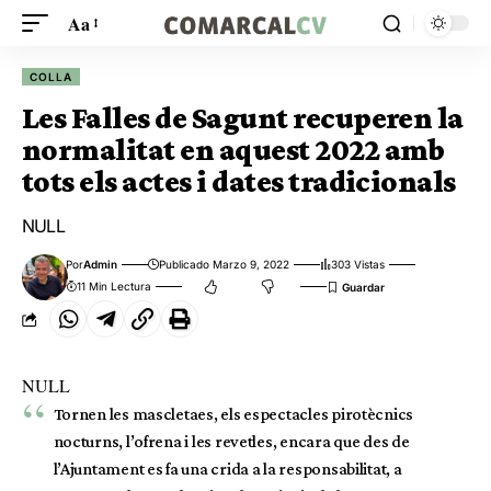
Aa
COLLA
Les Falles de Sagunt recuperen la
normalitat en aquest 2022 amb
tots els actes i dates tradicionals
NULL
Por
Admin
Publicado Marzo 9, 2022
303 Vistas
11 Min Lectura
NULL
Tornen les mascletaes, els espectacles pirotècnics
nocturns, l’ofrena i les revetles, encara que des de
l’Ajuntament es fa una crida a la responsabilitat, a