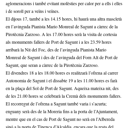
aglomeracions i també evitant molèsties per calor per a ells i elles
i de soroll per a veïns i veïnes.
El dijous 17, també a les 14.15 hores, hi haurà una altra mascletà
en l’avinguda Pianista Mario Monreal de Sagunt a càrrec de la
Pirotècnia Zarzoso. A les 17.00 hores serà la visita de cortesia
als monuments fallers de Port de Sagunt i a les 23.59 hores
arribarà la Nit del Foc, des de l’avinguda Pianista Mario
Monreal de Sagunt i des de l’avinguda del Forn Alt de Port de
Sagunt, que seran a càrrec de la Pirotècnia Zarzoso.
El divendres 18 a les 18.00 hores es realitzarà l’ofrena al carrer
Autonomia de Sagunt i el dissabte 19 a les 11.00 hores es farà
en la plaça del Sol de Port de Sagunt. Aqueixa mateixa nit, des
de les 21.00 hores se celebrarà la Cremà dels monuments fallers.
El recorregut de l’ofrena a Sagunt també varia i s’acurta;
enguany serà des de la Moreria fins a la porta de l’Ajuntament,
mentre que en el cas de Port de Sagunt no serà en l’Albereda
sinó a la porta de Tinença d’Alcaldia, encara que la resta del