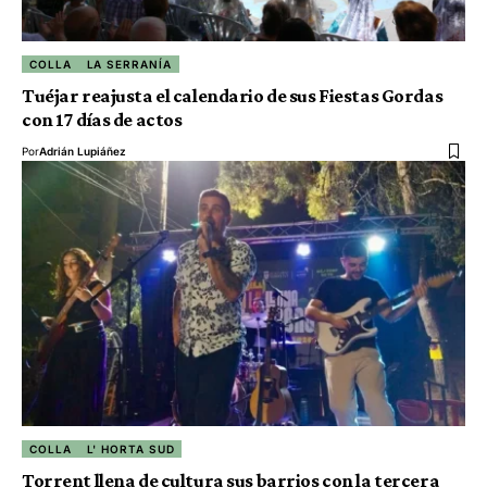
COLLA
LA SERRANÍA
Tuéjar reajusta el calendario de sus Fiestas Gordas
con 17 días de actos
Por
Adrián Lupiáñez
COLLA
L' HORTA SUD
Torrent llena de cultura sus barrios con la tercera