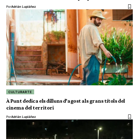
Por
Adrián Lupiáñez
CULTURARTE
À Punt dedica els dilluns d’agost als grans títols del
cinema del territori
Por
Adrián Lupiáñez