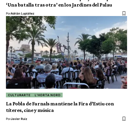
‘Una batalla tras otra’ en los Jardines del Palau
Por
Adrián Lupiáñez
CULTURARTE
L'HORTA NORD
La Pobla de Farnals mantiene la Fira d’Estiu con
títeres, cine y música
Por
Javier Ruiz