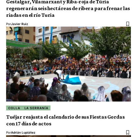
Gestalgar, Vilamarxant y Riba-roja de Túria
regenerarán seis hectáreas de ribera para frenar las
riadas en el río Turia
Por
Javier Ruiz
COLLA
LA SERRANÍA
Tuéjar reajusta el calendario de sus Fiestas Gordas
con 17 días de actos
Por
Adrián Lupiáñez