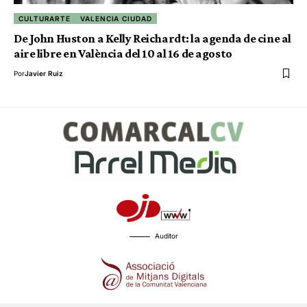
CULTURARTE
VALENCIA CIUDAD
De John Huston a Kelly Reichardt: la agenda de cine al
aire libre en València del 10 al 16 de agosto
Por
Javier Ruiz
Auditor