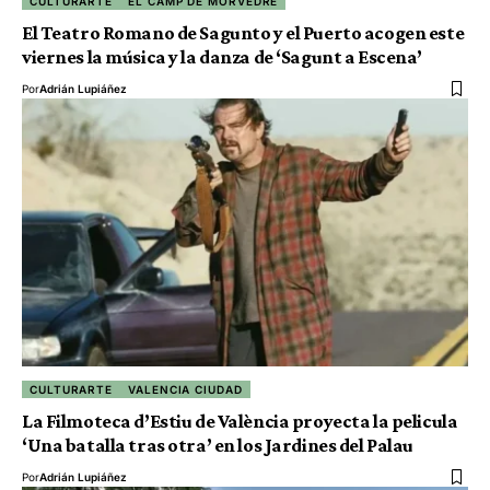
CULTURARTE
EL CAMP DE MORVEDRE
El Teatro Romano de Sagunto y el Puerto acogen este
viernes la música y la danza de ‘Sagunt a Escena’
Por
Adrián Lupiáñez
CULTURARTE
VALENCIA CIUDAD
La Filmoteca d’Estiu de València proyecta la pelicula
‘Una batalla tras otra’ en los Jardines del Palau
Por
Adrián Lupiáñez