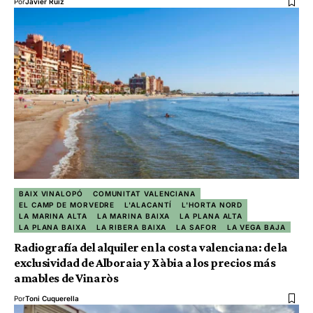
Por
Javier Ruiz
BAIX VINALOPÓ
COMUNITAT VALENCIANA
EL CAMP DE MORVEDRE
L'ALACANTÍ
L'HORTA NORD
LA MARINA ALTA
LA MARINA BAIXA
LA PLANA ALTA
LA PLANA BAIXA
LA RIBERA BAIXA
LA SAFOR
LA VEGA BAJA
Radiografía del alquiler en la costa valenciana: de la
exclusividad de Alboraia y Xàbia a los precios más
amables de Vinaròs
Por
Toni Cuquerella