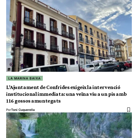
LA MARINA BAIXA
L’Ajuntament de Confrides exigeix la intervenció
institucional immediata: una veïna viu a un pis amb
116 gossos amuntegats
Por
Toni Cuquerella