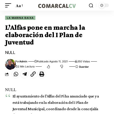
Aa
LA MARINA BAIXA
L’Alfàs pone en marcha la
elaboración del I Plan de
Juventud
NULL
Por
Admin
Publicado Agosto 11, 2021
350 Vistas
2 Min Lectura
NULL
El ayuntamiento de l’Alfàs del Pi ha anunciado que ya
está trabajando en la elaboración del I Plan de
Juventud Municipal, coordinado desde la concejalía