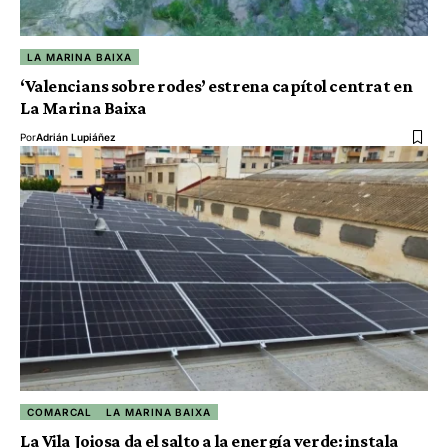
LA MARINA BAIXA
‘Valencians sobre rodes’ estrena capítol centrat en
La Marina Baixa
Por
Adrián Lupiáñez
COMARCAL
LA MARINA BAIXA
La Vila Joiosa da el salto a la energía verde: instala