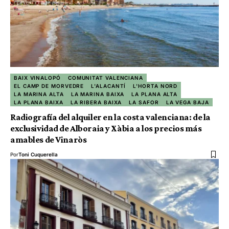
BAIX VINALOPÓ
COMUNITAT VALENCIANA
EL CAMP DE MORVEDRE
L'ALACANTÍ
L'HORTA NORD
LA MARINA ALTA
LA MARINA BAIXA
LA PLANA ALTA
LA PLANA BAIXA
LA RIBERA BAIXA
LA SAFOR
LA VEGA BAJA
Radiografía del alquiler en la costa valenciana: de la
exclusividad de Alboraia y Xàbia a los precios más
amables de Vinaròs
Por
Toni Cuquerella