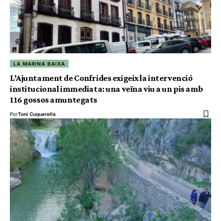
LA MARINA BAIXA
L’Ajuntament de Confrides exigeix la intervenció
institucional immediata: una veïna viu a un pis amb
116 gossos amuntegats
Por
Toni Cuquerella