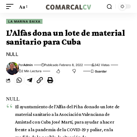
Aa
LA MARINA BAIXA
L’Alfàs dona un lote de material
sanitario para Cuba
NULL
Por
Admin
Publicado Febrero 8, 2022
342 Vistas
2 Min Lectura
NULL
El ayuntamiento de l’Alfàs del Pi ha donado un lote de
material sanitario a la Asociación Valenciana de
Amistad con Cuba José Martí, para ayudar a hacer
frente a la pandemia de la COVID-19 y paliar, en la