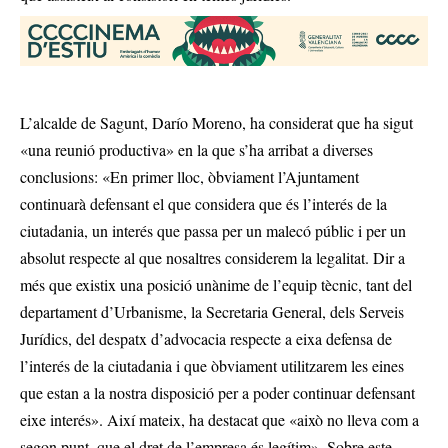
L’alcalde de Sagunt, Darío Moreno, ha considerat que ha sigut
«una reunió productiva» en la que s’ha arribat a diverses
conclusions: «En primer lloc, òbviament l’Ajuntament
continuarà defensant el que considera que és l’interés de la
ciutadania, un interés que passa per un malecó públic i per un
absolut respecte al que nosaltres considerem la legalitat. Dir a
més que existix una posició unànime de l’equip tècnic, tant del
departament d’Urbanisme, la Secretaria General, dels Serveis
Jurídics, del despatx d’advocacia respecte a eixa defensa de
l’interés de la ciutadania i que òbviament utilitzarem les eines
que estan a la nostra disposició per a poder continuar defensant
eixe interés». Així mateix, ha destacat que «això no lleva com a
segon punt, que el dret de l’empresa és legítim». Sobre este