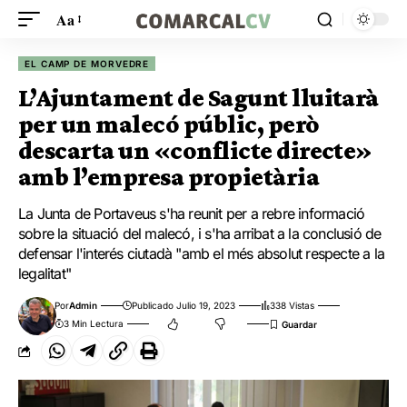
Aa
EL CAMP DE MORVEDRE
L’Ajuntament de Sagunt lluitarà
per un malecó públic, però
descarta un «conflicte directe»
amb l’empresa propietària
La Junta de Portaveus s'ha reunit per a rebre informació
sobre la situació del malecó, i s'ha arribat a la conclusió de
defensar l'interés ciutadà "amb el més absolut respecte a la
legalitat"
Por
Admin
Publicado Julio 19, 2023
338 Vistas
3 Min Lectura